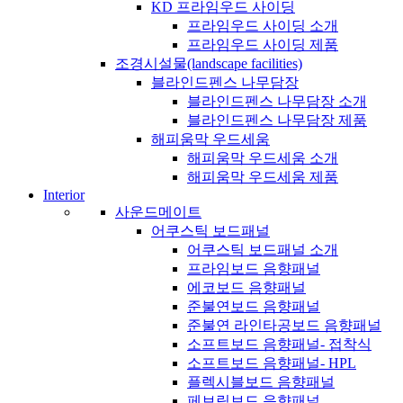
KD 프라임우드 사이딩
프라임우드 사이딩 소개
프라임우드 사이딩 제품
조경시설물(landscape facilities)
블라인드펜스 나무담장
블라인드펜스 나무담장 소개
블라인드펜스 나무담장 제품
해피움막 우드세움
해피움막 우드세움 소개
해피움막 우드세움 제품
Interior
사운드메이트
어쿠스틱 보드패널
어쿠스틱 보드패널 소개
프라임보드 음향패널
에코보드 음향패널
준불연보드 음향패널
준불연 라인타공보드 음향패널
소프트보드 음향패널- 접착식
소프트보드 음향패널- HPL
플렉시블보드 음향패널
페브릭보드 음향패널