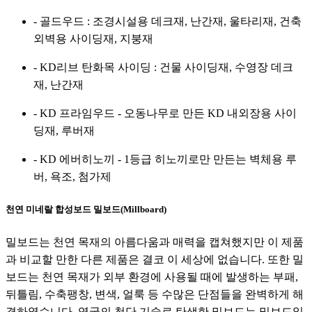
- 골드우드 : 조경시설용 데크재, 난간재, 울타리재, 건축
외벽용 사이딩재, 지붕재
- KD리브 탄화목 사이딩 : 건물 사이딩재, 수영장 데크
재, 난간재
- KD 프라임우드 - 오동나무로 만든 KD 내외장용 사이
딩재, 루버재
- KD 에버히노끼 - 1등급 히노끼로만 만든는 벽체용 루
버, 욕조, 첨가제
천연 미네랄 합성보드 밀보드(Millboard)
밀보드는 천연 목재의 아름다움과 매력을 캡쳐했지만 이 제품
과 비교할 만한 다른 제품은 결코 이 세상에 없습니다. 또한 밀
보드는 천연 목재가 외부 환경에 사용될 때에 발생하는 부패,
뒤틀림, 수축팽창, 변색, 얼룩 등 수많은 단점들을 완벽하게 해
결하였습니다. 영국의 첨단 기술로 탄생한 밀보드는 밀보드일