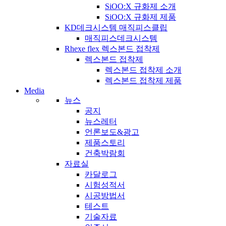
SiOO:X 규화제 소개
SiOO:X 규화제 제품
KD데크시스템 매직피스클립
매직피스데크시스템
Rhexe flex 렉스본드 접착제
렉스본드 접착제
렉스본드 접착제 소개
렉스본드 접착제 제품
Media
뉴스
공지
뉴스레터
언론보도&광고
제품스토리
건축박람회
자료실
카달로그
시험성적서
시공방법서
테스트
기술자료