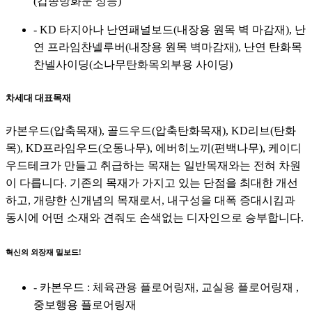
(갑종방화문 성능)
- KD 타지아나 난연패널보드(내장용 원목 벽 마감재), 난
연 프라임찬넬루버(내장용 원목 벽마감재), 난연 탄화목
찬넬사이딩(소나무탄화목외부용 사이딩)
차세대 대표목재
카본우드(압축목재), 골드우드(압축탄화목재), KD리브(탄화
목), KD프라임우드(오동나무), 에버히노끼(편백나무), 케이디
우드테크가 만들고 취급하는 목재는 일반목재와는 전혀 차원
이 다릅니다. 기존의 목재가 가지고 있는 단점을 최대한 개선
하고, 개량한 신개념의 목재로서, 내구성을 대폭 증대시킴과
동시에 어떤 소재와 견줘도 손색없는 디자인으로 승부합니다.
혁신의 외장재 밀보드!
- 카본우드 : 체육관용 플로어링재, 교실용 플로어링재 ,
중보행용 플로어링재