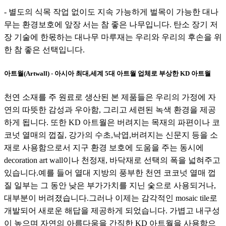
- 별도의 식목 작업 없이도 지속 가능하게 벌목이 가능한 대나
무는 환경보호에 앞장 서는 참 좋은 나무입니다. 탄소 장기 저
장 기술에 한몫하는 대나무 마루재는 우리와 우리의 후손을 위
한 참 좋은 선택입니다.
아트월(Artwall) - 아시아 최대,세계 5대 아트월 업체로 부상한 KD 아트월
천연 소재를 주 원료로 생산된 본 제품들은 우리의 가정에 자
연의 따뜻한 감성과 우아함, 그리고 세련된 녹색 환경을 제공
하게 됩니다. 또한 KD 아트월은 버려지는 목재의 파편이나 코
코넛 열매의 껍질, 강가의 수초,낙엽,버려지는 신문지 등을 소
재로 사용함으로서 지구 환경 보호에 도움을 주는 동시에
decoration art wall이나 천정재, 바닥재로 선택의 폭을 넓혀주고
있습니다.예를 들어 열대 지방의 풍부한 천연 코코넛 열매 껍
질 일부는 그 동안 낮은 부가가치를 지닌 숯으로 사용되거나,
대부분이 버려졌습니다.그러나 이제는 감각적인 mosaic tile로
개발되어 새로운 해답을 제공하게 되었습니다. 가볍고 내구성
이 높으며 자연의 아름다움을 간직한 KD 아트월을 사용함으