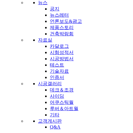
뉴스
공지
뉴스레터
언론보도&광고
제품스토리
건축박람회
자료실
카달로그
시험성적서
시공방법서
테스트
기술자료
인증서
시공갤러리
데크＆조경
사이딩
어쿠스틱월
루버＆아트월
기타
고객게시판
Q&A