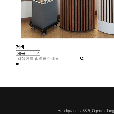
검색
Headquarters: 33-5, Ogeum-dong, 