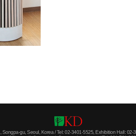
Songpa-gu, Seoul, Korea / Tel: 02-3401-5525, Exhibition Hall: 02