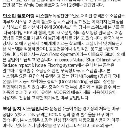
표면 경도는 White Oak 플로어링 대비 2.6배나 단단합니다.
무독성천연오일로 처리된 충격흡수 소음감소
인소린 플로어링 시스템
마루재 시스템 기존의 플로어링 시스템이 갖고 있는 여러가지 문제점을
인식하고 이를 개선하기 위해 2001년도부터 당사는 스위스에 본부를 둔
다국적기업 SIKA 와 함께, 전혀 새로운 방식의 중보행용 원목 플로어링
공법을 공동으로 개발하여 보급에 박차를 가하고 있습니다. 한국에서는
당사에 의해 지금까지 수백개에 이르는 학교에서 교실 바닥 및 체육관에
본 시스템을 적용하였으며, 공공건물이나 상업적인 용도로 보급되고
있습니다. 유럽에서는 AcouBond-System이라는 이름으로 Sika에 의해
본 공법이 보급되고 있습니다. Innoxious Natural Stain Oil finish with
Reduce Impact & Noise Flooring system에서 유래한 본 공법은
말그대로 충격흡수 소음감소 완전 무독성 마루 시스템입니다. 본
시스템은 요즘 유럽에서 유행하고 있는 현가식(Floating) 공법과 국내
온돌마루 시공시채택하는 접착식(Direct Bonding) 공법의 장점을
취합하여 개발 되었습니다. 충격에 의한 부상 방지와 소음을 흡수 하는
이중의 효과 및 인체에 유해한 VOC등의 배출자재를 사용하지 않아
사용자의 건강을 고려한 획기적인 마루 공법입니다
운동선수들이 뛰는 경기장의 체육관 마루
부상 방지 시스템입니다.
공법에 있어서 DIN 규격은 60% 이상의 충격 흡수율을 요구 하고
있습니다. 본 시스템은 초강력 탄성 접착제의 채용으로 사용자가 마루
바닥에 넘어지거나 떨어졌을 경우 시멘트 바닥 대비 65%의 충격