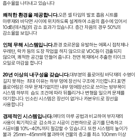
흡수율을 나타내고 있습니다
오픈 셀 타입의 발포 흡음 시트를
쾌적한 환경을 제공합니다.
마루재와 바닥면 사이에 위치하도록 설계하여 소음의 흡수에 있어서
10dB(데시빌)의 감소 효과가 있습니다. 층간 차음의 경우 50%의
감소율을 보입니다
환경 호르몬을 유발하는 에폭시 접착제나
인체 무해 시스템입니다.
우레탄, 락카 등의 도장 작업을 하지 않으므로 VOC등이 검출되지
않으며, 쾌적한 공간을 만들어 줍니다. 천연 목재에서 추출한 티이크
오일로 마감을 합니다
대부분의 플로어링 바닥재의 수명이
20년 이상의 내구성을 갖습니다.
길지 못하는 최대 이유는 하부 멍에 장선식 구조에 기인합니다.표면
플로어링은 아무 문제가없지만 내부 멍에장선으로 쓰이는 방부목이
시스템 하부의 습도 조건에 따라 뒤틀리거나 변형을 일으켜 문제를
야기합니다. 인소린 시스템은 장선이 없거나 카본우드로 장선을
사용합니다
여타의 마루 공법과 비교하여 부자재의
경제적인 시스템입니다.
사용이 획기적으로 감소하고 시공이 간편하므로 공기를 단축하고
시공비를 10%~40%까지 절감할 수 있습니다. 또한 시스템의 높이가
불과 25mm~45mm에 불과하여 건물의 층고를 최소 100mm 이상