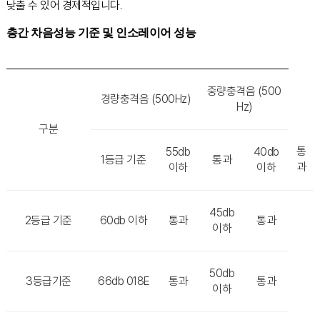
낮출 수 있어 경제적입니다.
층간 차음성능 기준 및 인소레이어 성능
중량충격음 (500
경량충격음 (500Hz)
Hz)
구분
통
55db
40db
1등급 기준
통과
과
이하
이하
45db
2등급 기준
60db 이하
통과
통과
이하
50db
3등급기준
66db 018E
통과
통과
이하