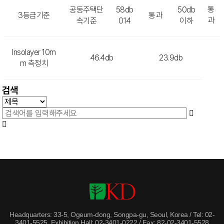
통
공동주택단
58db
50db
3등급기준
통과
과
속기준
014
이하
Insolayer 10m
46.4db
23.9db
m 측정치
검색
Headquarters: 33-5, Ogeum-dong, Songpa-gu, Seoul, Korea / Tel: 02-
3401-5525, Exhibition Hall: 02-3401-0222 / Fax: 82-02-3401-5528