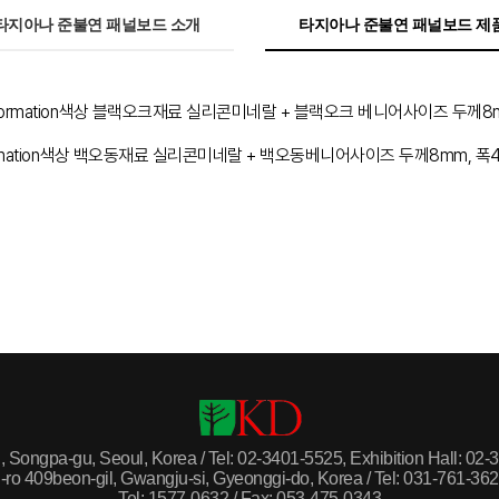
타지아나 준불연 패널보드 소개
타지아나 준불연 패널보드 제
uct information색상 블랙오크재료 실리콘미네랄 + 블랙오크 베니어사이즈 두께
t information색상 백오동재료 실리콘미네랄 + 백오동베니어사이즈 두께8mm, 
Songpa-gu, Seoul, Korea / Tel: 02-3401-5525, Exhibition Hall: 02
-ro 409beon-gil, Gwangju-si, Gyeonggi-do, Korea / Tel: 031-761-36
Tel: 1577-0632 / Fax: 053-475-0343