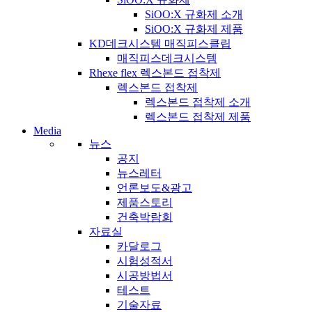
SiOO:X 규화제 소개
SiOO:X 규화제 제품
KD데크시스템 매직피스클립
매직피스데크시스템
Rhexe flex 렉스본드 접착제
렉스본드 접착제
렉스본드 접착제 소개
렉스본드 접착제 제품
Media
뉴스
공지
뉴스레터
언론보도&광고
제품스토리
건축박람회
자료실
카달로그
시험성적서
시공방법서
테스트
기술자료