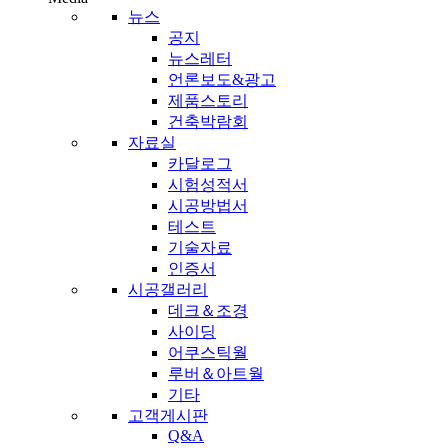
뉴스
공지
뉴스레터
언론보도&광고
제품스토리
건축박람회
자료실
카달로그
시험성적서
시공방법서
테스트
기술자료
인증서
시공갤러리
데크＆조경
사이딩
어쿠스틱월
루버＆아트월
기타
고객게시판
Q&A